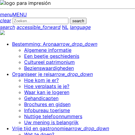
menu
MENU
clear
search
search
accessible_forward
NL
language
Bestemming: Arona
arrow_drop_down
Algemene informatie
Een beetje geschiedenis
Cultureel patrimonium
Bezienswaardigheden
Organiseer je reis
arrow_drop_down
Hoe kom je er?
Hoe verplaats je je?
Waar kan je logeren
Gehandicapten
Brochures en gidsen
Infobureau toerisme
Nuttige telefoonnummers
Uw mening is belangrijk
Vrije tijd en gastronomie
arrow_drop_down
Wat te doen?