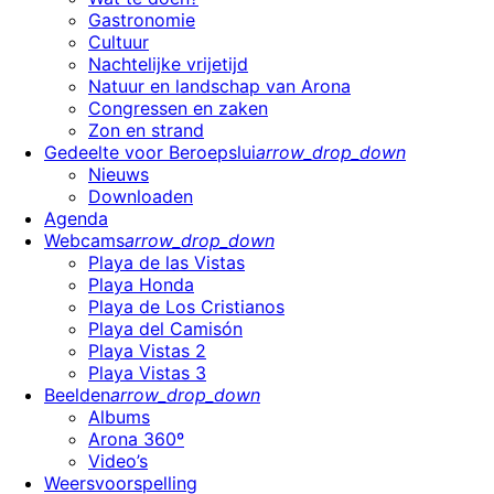
Gastronomie
Cultuur
Nachtelijke vrijetijd
Natuur en landschap van Arona
Congressen en zaken
Zon en strand
Gedeelte voor Beroepslui
arrow_drop_down
Nieuws
Downloaden
Agenda
Webcams
arrow_drop_down
Playa de las Vistas
Playa Honda
Playa de Los Cristianos
Playa del Camisón
Playa Vistas 2
Playa Vistas 3
Beelden
arrow_drop_down
Albums
Arona 360º
Video’s
Weersvoorspelling