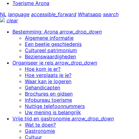
Toerisme Arona
NL
language
accessible_forward
Whatsapp
search
clear
Bestemming: Arona
arrow_drop_down
Algemene informatie
Een beetje geschiedenis
Cultureel patrimonium
Bezienswaardigheden
Organiseer je reis
arrow_drop_down
Hoe kom je er?
Hoe verplaats je je?
Waar kan je logeren
Gehandicapten
Brochures en gidsen
Infobureau toerisme
Nuttige telefoonnummers
Uw mening is belangrijk
Vrije tijd en gastronomie
arrow_drop_down
Wat te doen?
Gastronomie
Cultuur