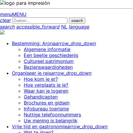
menu
MENU
clear
search
search
accessible_forward
NL
language
Bestemming: Arona
arrow_drop_down
Algemene informatie
Een beetje geschiedenis
Cultureel patrimonium
Bezienswaardigheden
Organiseer je reis
arrow_drop_down
Hoe kom je er?
Hoe verplaats je je?
Waar kan je logeren
Gehandicapten
Brochures en gidsen
Infobureau toerisme
Nuttige telefoonnummers
Uw mening is belangrijk
Vrije tijd en gastronomie
arrow_drop_down
Wat te doen?