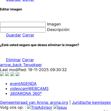
Editar imagen
Imagen
Descripción
Guardar
Cerrar
¿Está usted seguro que desea eliminar la imagen?
Eliminar
Cerrar
arrow_back
Terugkeer
Last modified: 19-11-2025 09:30:32
event
AGENDA
videocam
WEBCAMS
360
ARONA 360º
Gemeenteraad van Arona: arona.org
|
Juridische kennisgev
Volg ons op: :