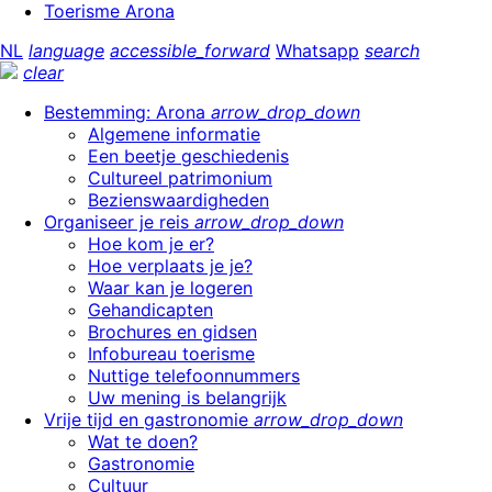
Toerisme Arona
NL
language
accessible_forward
Whatsapp
search
clear
Bestemming: Arona
arrow_drop_down
Algemene informatie
Een beetje geschiedenis
Cultureel patrimonium
Bezienswaardigheden
Organiseer je reis
arrow_drop_down
Hoe kom je er?
Hoe verplaats je je?
Waar kan je logeren
Gehandicapten
Brochures en gidsen
Infobureau toerisme
Nuttige telefoonnummers
Uw mening is belangrijk
Vrije tijd en gastronomie
arrow_drop_down
Wat te doen?
Gastronomie
Cultuur