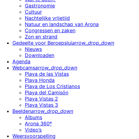
Gastronomie
Cultuur
Nachtelijke vrijetijd
Natuur en landschap van Arona
Congressen en zaken
Zon en strand
Gedeelte voor Beroepslui
arrow_drop_down
Nieuws
Downloaden
Agenda
Webcams
arrow_drop_down
Playa de las Vistas
Playa Honda
Playa de Los Cristianos
Playa del Camisón
Playa Vistas 2
Playa Vistas 3
Beelden
arrow_drop_down
Albums
Arona 360º
Video’s
Weersvoorspelling