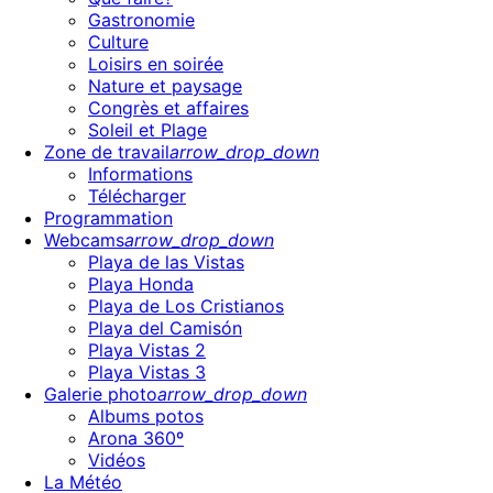
Gastronomie
Culture
Loisirs en soirée
Nature et paysage
Congrès et affaires
Soleil et Plage
Zone de travail
arrow_drop_down
Informations
Télécharger
Programmation
Webcams
arrow_drop_down
Playa de las Vistas
Playa Honda
Playa de Los Cristianos
Playa del Camisón
Playa Vistas 2
Playa Vistas 3
Galerie photo
arrow_drop_down
Albums potos
Arona 360º
Vidéos
La Météo