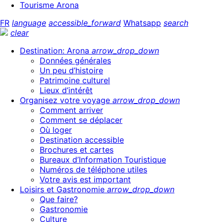
Tourisme Arona
FR
language
accessible_forward
Whatsapp
search
clear
Destination: Arona
arrow_drop_down
Données générales
Un peu d’histoire
Patrimoine culturel
Lieux d’intérêt
Organisez votre voyage
arrow_drop_down
Comment arriver
Comment se déplacer
Où loger
Destination accessible
Brochures et cartes
Bureaux d’Information Touristique
Numéros de téléphone utiles
Votre avis est important
Loisirs et Gastronomie
arrow_drop_down
Que faire?
Gastronomie
Culture