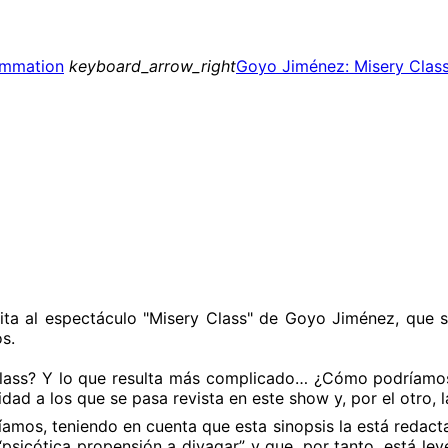
ammation
keyboard_arrow_right
Goyo Jiménez: Misery Clas
ita al espectáculo "Misery Class" de Goyo Jiménez, que s
s.
ass? Y lo que resulta más complicado… ¿Cómo podríamos
lidad a los que se pasa revista en este show y, por el otro
íamos, teniendo en cuenta que esta sinopsis la está redact
psicótica propensión a divagar” y que, por tanto, está ley