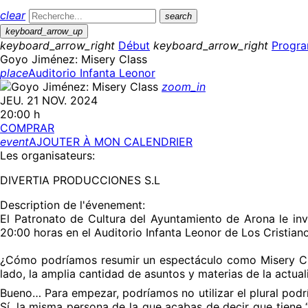
clear
search
keyboard_arrow_up
keyboard_arrow_right
Début
keyboard_arrow_right
Progr
Goyo Jiménez: Misery Class
place
Auditorio Infanta Leonor
zoom_in
JEU. 21 NOV. 2024
20:00 h
COMPRAR
event
AJOUTER À MON CALENDRIER
Les organisateurs:
DIVERTIA PRODUCCIONES S.L
Description de l'évenement:
El Patronato de Cultura del Ayuntamiento de Arona le inv
20:00 horas en el Auditorio Infanta Leonor de Los Cristiano
¿Cómo podríamos resumir un espectáculo como Misery Cl
lado, la amplia cantidad de asuntos y materias de la actua
Bueno… Para empezar, podríamos no utilizar el plural podr
Sí, la misma persona de la que acabas de decir que tiene “