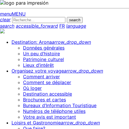
menu
MENU
clear
search
search
accessible_forward
FR
language
Destination: Arona
arrow_drop_down
Données générales
Un peu d’histoire
Patrimoine culturel
Lieux d’intérêt
Organisez votre voyage
arrow_drop_down
Comment arriver
Comment se déplacer
Où loger
Destination accessible
Brochures et cartes
Bureaux d’Information Touristique
Numéros de téléphone utiles
Votre avis est important
Loisirs et Gastronomie
arrow_drop_down
Que faire?