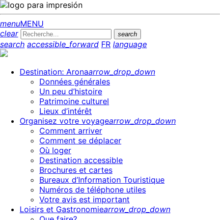
menu
MENU
clear
search
search
accessible_forward
FR
language
Destination: Arona
arrow_drop_down
Données générales
Un peu d’histoire
Patrimoine culturel
Lieux d’intérêt
Organisez votre voyage
arrow_drop_down
Comment arriver
Comment se déplacer
Où loger
Destination accessible
Brochures et cartes
Bureaux d’Information Touristique
Numéros de téléphone utiles
Votre avis est important
Loisirs et Gastronomie
arrow_drop_down
Que faire?