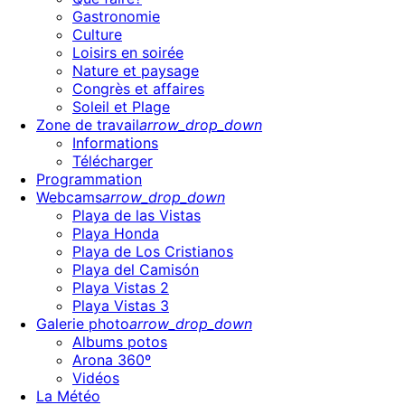
Gastronomie
Culture
Loisirs en soirée
Nature et paysage
Congrès et affaires
Soleil et Plage
Zone de travail
arrow_drop_down
Informations
Télécharger
Programmation
Webcams
arrow_drop_down
Playa de las Vistas
Playa Honda
Playa de Los Cristianos
Playa del Camisón
Playa Vistas 2
Playa Vistas 3
Galerie photo
arrow_drop_down
Albums potos
Arona 360º
Vidéos
La Météo