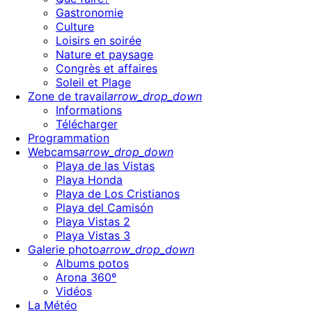
Gastronomie
Culture
Loisirs en soirée
Nature et paysage
Congrès et affaires
Soleil et Plage
Zone de travail
arrow_drop_down
Informations
Télécharger
Programmation
Webcams
arrow_drop_down
Playa de las Vistas
Playa Honda
Playa de Los Cristianos
Playa del Camisón
Playa Vistas 2
Playa Vistas 3
Galerie photo
arrow_drop_down
Albums potos
Arona 360º
Vidéos
La Météo