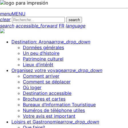
menu
MENU
clear
search
search
accessible_forward
FR
language
Destination: Arona
arrow_drop_down
Données générales
Un peu d’histoire
Patrimoine culturel
Lieux d’intérêt
Organisez votre voyage
arrow_drop_down
Comment arriver
Comment se déplacer
Où loger
Destination accessible
Brochures et cartes
Bureaux d’Information Touristique
Numéros de téléphone utiles
Votre avis est important
Loisirs et Gastronomie
arrow_drop_down
Que faire?