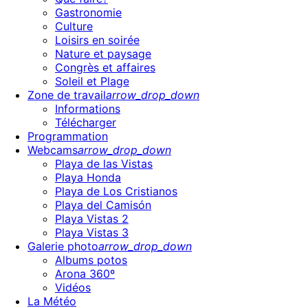
Gastronomie
Culture
Loisirs en soirée
Nature et paysage
Congrès et affaires
Soleil et Plage
Zone de travail
arrow_drop_down
Informations
Télécharger
Programmation
Webcams
arrow_drop_down
Playa de las Vistas
Playa Honda
Playa de Los Cristianos
Playa del Camisón
Playa Vistas 2
Playa Vistas 3
Galerie photo
arrow_drop_down
Albums potos
Arona 360º
Vidéos
La Météo