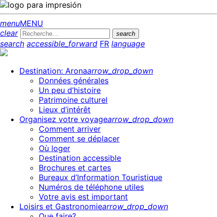
menu
MENU
clear
search
search
accessible_forward
FR
language
Destination: Arona
arrow_drop_down
Données générales
Un peu d’histoire
Patrimoine culturel
Lieux d’intérêt
Organisez votre voyage
arrow_drop_down
Comment arriver
Comment se déplacer
Où loger
Destination accessible
Brochures et cartes
Bureaux d’Information Touristique
Numéros de téléphone utiles
Votre avis est important
Loisirs et Gastronomie
arrow_drop_down
Que faire?