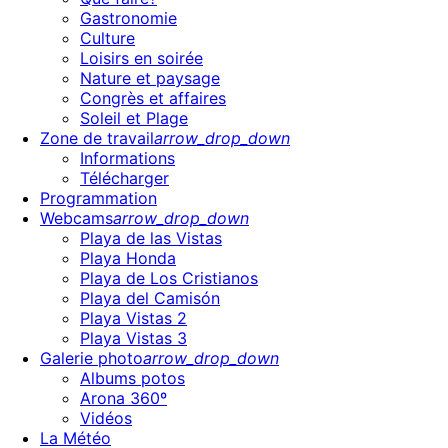
Gastronomie
Culture
Loisirs en soirée
Nature et paysage
Congrès et affaires
Soleil et Plage
Zone de travail
arrow_drop_down
Informations
Télécharger
Programmation
Webcams
arrow_drop_down
Playa de las Vistas
Playa Honda
Playa de Los Cristianos
Playa del Camisón
Playa Vistas 2
Playa Vistas 3
Galerie photo
arrow_drop_down
Albums potos
Arona 360º
Vidéos
La Météo