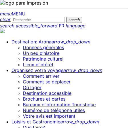
menu
MENU
clear
search
search
accessible_forward
FR
language
Destination: Arona
arrow_drop_down
Données générales
Un peu d’histoire
Patrimoine culturel
Lieux d’intérêt
Organisez votre voyage
arrow_drop_down
Comment arriver
Comment se déplacer
Où loger
Destination accessible
Brochures et cartes
Bureaux d’Information Touristique
Numéros de téléphone utiles
Votre avis est important
Loisirs et Gastronomie
arrow_drop_down
Que faire?