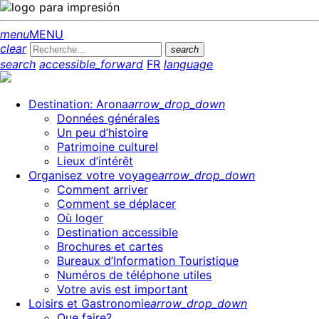
menu
MENU
clear
search
search
accessible_forward
FR
language
Destination: Arona
arrow_drop_down
Données générales
Un peu d’histoire
Patrimoine culturel
Lieux d’intérêt
Organisez votre voyage
arrow_drop_down
Comment arriver
Comment se déplacer
Où loger
Destination accessible
Brochures et cartes
Bureaux d’Information Touristique
Numéros de téléphone utiles
Votre avis est important
Loisirs et Gastronomie
arrow_drop_down
Que faire?