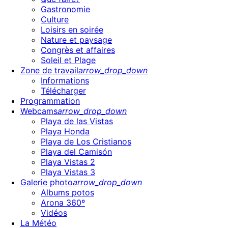
Gastronomie
Culture
Loisirs en soirée
Nature et paysage
Congrès et affaires
Soleil et Plage
Zone de travail
arrow_drop_down
Informations
Télécharger
Programmation
Webcams
arrow_drop_down
Playa de las Vistas
Playa Honda
Playa de Los Cristianos
Playa del Camisón
Playa Vistas 2
Playa Vistas 3
Galerie photo
arrow_drop_down
Albums potos
Arona 360º
Vidéos
La Météo